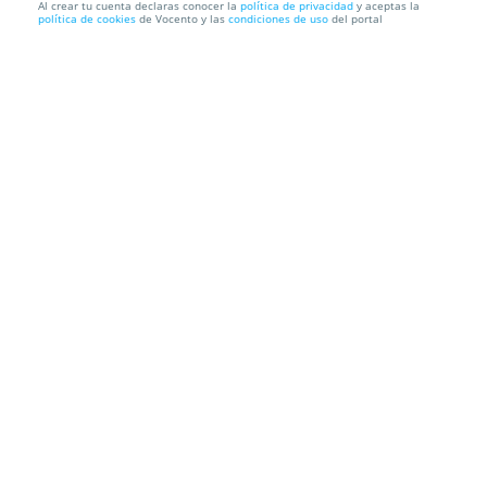
Al crear tu cuenta declaras conocer la
política de privacidad
y aceptas la
política de cookies
de Vocento y las
condiciones de uso
del portal
Entradas Rodrigo Cuevas. La Carbonería del Galván
Parque Enrique Tierno Galván
Parque Enrique Tierno Galván,
28045. Madrid.
Información local
Condiciones
Localización