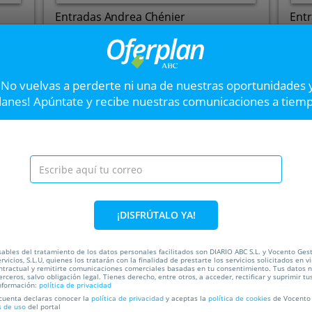
Entradas Andrea Chénier
Ent
Fla
Cines Conde Duque Morasol
T
Hasta el
20 Ago
0
Hast
¡No vuelvas a perderte ni una de nuestras oportunidades 
Calle Pradillo 4, 28002.
lanes! Apúntate y recibe nuestras comunicaciones a tiem
Madrid.
VER OFERTA
Entradas La taberner
El 5º Festival de Zarzuela
Puerto, una de las grandes j
¡DISFRÚTALO YA!
33%
ada
ables del tratamiento de los datos personales facilitados son DIARIO ABC S.L. y Vocento Ges
rvicios, S.L.U, quienes los tratarán con la finalidad de prestarte los servicios solicitados en vi
ntractual y remitirte comunicaciones comerciales basadas en tu consentimiento. Tus datos 
erceros, salvo obligación legal. Tienes derecho, entre otros, a acceder, rectificar y suprimir tu
nformación:
política de privacidad
C
 cuenta declaras conocer la
política de privacidad
y aceptas la
política de cookies
de Vocento 
s de uso
del portal