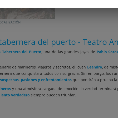
OCALIZACIÓN
tabernera del puerto - Teatro 
a Tabernera del Puerto
, una de las grandes joyas de
Pablo Soro
enario de marineros, viajeros y secretos, el joven
Leandro
, de mis
ernera que conquista a todos con su gracia. Sin embargo, los rum
sospechas, pasiones y enfrentamientos
que pondrán a prueba la 
ineros
y una atmósfera cargada de emoción, la verdad terminará p
miento verdadero
siempre pueden triunfar.