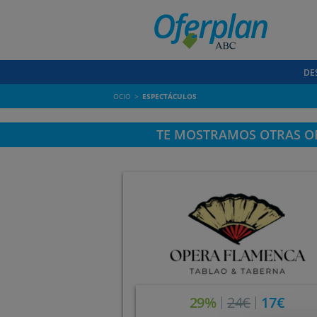
DE
OCIO
ESPECTÁCULOS
TE MOSTRAMOS OTRAS OF
29%
24€
17€