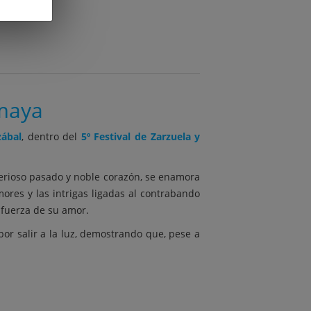
Amaya
zábal
, dentro del
5º Festival de Zarzuela y
terioso pasado y noble corazón, se enamora
ores y las intrigas ligadas al contrabando
fuerza de su amor.
or salir a la luz, demostrando que, pese a