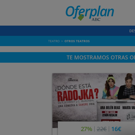
DE
TEATRO
OTROS TEATROS
TE MOSTRAMOS OTRAS OF
27%
22€
16€