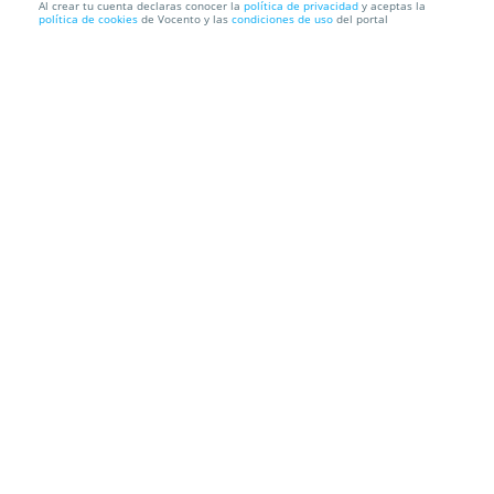
Al crear tu cuenta declaras conocer la
política de privacidad
y aceptas la
política de cookies
de Vocento y las
condiciones de uso
del portal
Cita previa ITV Madrid A42
ITV A-42
Ctra. A42 Kilómetro 9.8 , 28021. Madrid.
Información local
Condiciones
Localización