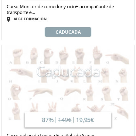
Curso Monitor de comedor y ocio+ acompañante de
transporte e...
ALBE FORMACIÓN
CADUCADA
Caducada
87%
149€
19,95€
Curso online de Lengua Española de Signos