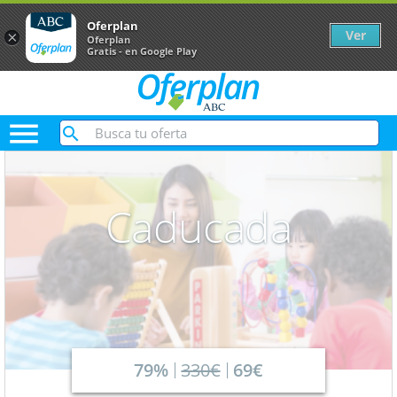
Oferplan
Ver
×
Oferplan
Gratis - en Google Play

Caducada
79%
330€
69€