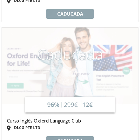
DLCG PTE LTD
CADUCADA
Caducada
96%
299€
12€
Curso Inglés Oxford Language Club
DLCG PTE LTD