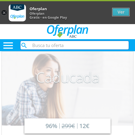
Oferplan
Ver
×
Oferplan
Gratis - en Google Play

Caducada
96%
299€
12€