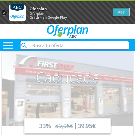
Oferplan
Ver
×
Oferplan
Gratis - en Google Play

Caducada
33%
59,95€
39,95€