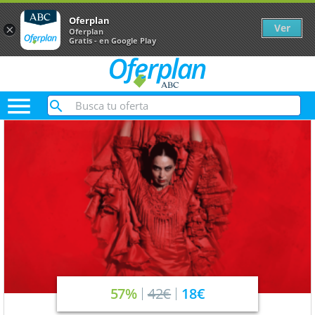
Oferplan
Ver
×
Oferplan
Gratis - en Google Play

57%
42€
18€