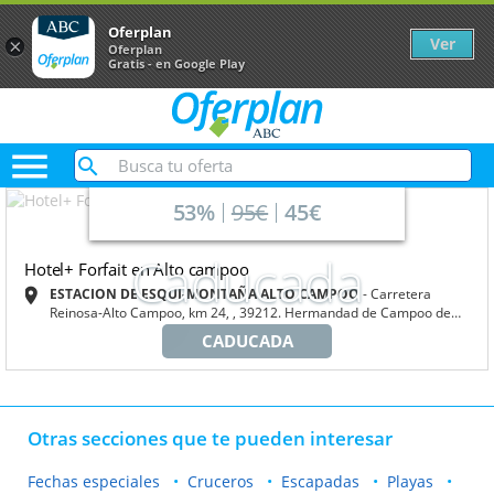
Oferplan
Ver
×
Oferplan
Gratis - en Google Play

53%
95€
45€
Caducada
Hotel+ Forfait en Alto campoo
ESTACION DE ESQUI-MONTAÑA ALTO CAMPOO
Carretera
Reinosa-Alto Campoo, km 24, , 39212. Hermandad de Campoo de
Suso, Cantabria
CADUCADA
Otras secciones que te pueden interesar
Fechas especiales
Cruceros
Escapadas
Playas