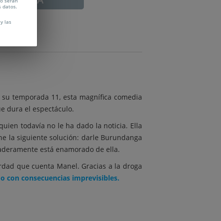
no serán
s datos.
y las
 su temporada 11, esta magnífica comedia
e dura el espectáculo.
ien todavía no le ha dado la noticia. Ella
one la siguiente solución: darle Burundanga
rdaderamente está enamorado de ella.
erdad que cuenta Manel. Gracias a la droga
o con consecuencias imprevisibles.