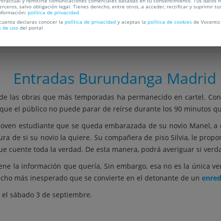
ntractual y remitirte comunicaciones comerciales basadas en tu consentimiento. Tus datos 
erceros, salvo obligación legal. Tienes derecho, entre otros, a acceder, rectificar y suprimir tu
nformación:
política de privacidad
 cuenta declaras conocer la
política de privacidad
y aceptas la
política de cookies
de Vocento 
s de uso
del portal
OCALIZACIÓN
Entradas Burundanga Madrid
 de las obras que más temporadas ha permanecido en cartel. Con
que el público no puede parar de reírse durante los 90 minutos qu
 joven estudiante que se queda embarazada de su novio Manel, a qu
ura de si su novio la quiere. Su compañera de piso Silvia, le prop
que cuente toda la verdad. De esta manera, podrá averiguar si ve
tiene la información que quería, Sin embargo, esa no es la única v
ucho más inesperado que se convierte en el detonante de un
enred
a el sábado 3 de septiembre.