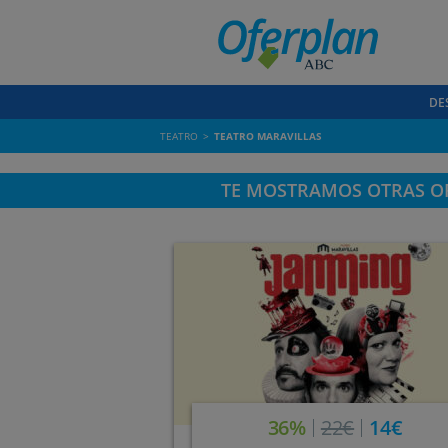
DE
TEATRO
TEATRO MARAVILLAS
TE MOSTRAMOS OTRAS OF
36%
22€
14€