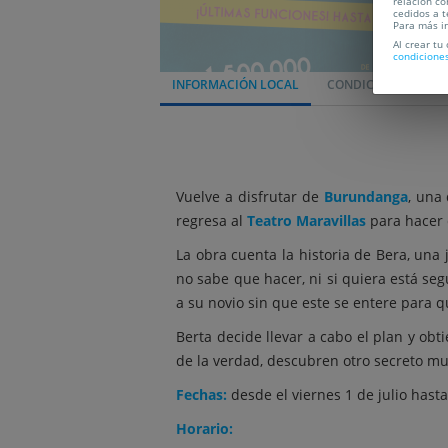
relación co
cedidos a t
Para más i
Al crear tu
condicione
INFORMACIÓN LOCAL
CONDICIONES
L
Vuelve a disfrutar de
Burundanga
, una
regresa al
Teatro Maravillas
para hacer 
La obra cuenta la historia de Bera, una
no sabe que hacer, ni si quiera está seg
a su novio sin que este se entere para 
Berta decide llevar a cabo el plan y ob
de la verdad, descubren otro secreto m
Fechas:
desde el viernes 1 de julio hast
Horario: