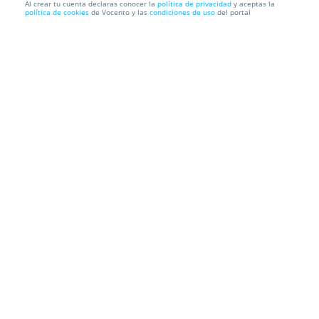
Al crear tu cuenta declaras conocer la
política de privacidad
y aceptas la
política de cookies
de Vocento y las
condiciones de uso
del portal
Entradas Hipnonautas Madrid. El show de hipnosis
de Jorge As...
Teatro Maravillas
C. de Manuela Malasaña, 6,, 28004. Madrid.
Información local
Condiciones
Localización