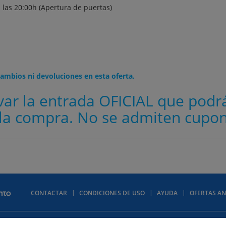
a las 20:00h (Apertura de puertas)
ambios ni devoluciones en esta oferta.
var la entrada OFICIAL que podr
a compra. No se admiten cupon
CONTACTAR
CONDICIONES DE USO
AYUDA
OFERTAS AN
lítica de privacidad
Política de cookies
Quiénes somos
Descuentos