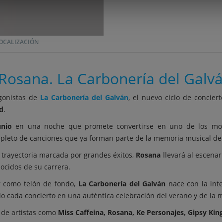
OCALIZACIÓN
Rosana. La Carbonería del Galv
gonistas de
La Carbonería del Galván
, el nuevo ciclo de conciert
d
.
unio
en una noche que promete convertirse en uno de los mom
epleto de canciones que ya forman parte de la memoria musical de
 trayectoria marcada por grandes éxitos,
Rosana
llevará al escenar
ocidos de su carrera.
er como telón de fondo,
La Carbonería del Galván
nace con la int
do cada concierto en una auténtica celebración del verano y de la m
 de artistas como
Miss Caffeina, Rosana, Ke Personajes, Gipsy Kin