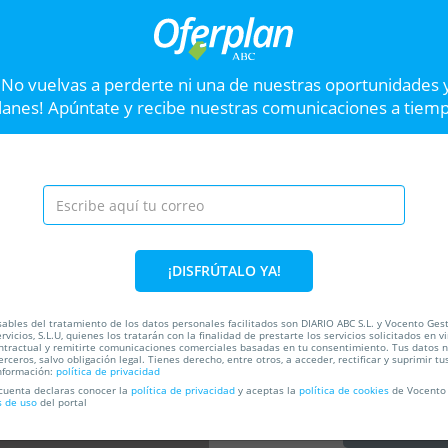
Entradas Muralla Camp con Fangoria,
Abon
Chenoa y Nancys Rubias
Huerta del Obispo
C
¡No vuelvas a perderte ni una de nuestras oportunidades 
lanes! Apúntate y recibe nuestras comunicaciones a tiem
Hasta el
28 Ago
10
Hast
Cardenal Sandoval y Rojas, 1,
28802. Alcalá De Henares.
VER OFERTA
Madrid
Entradas Rosana. La 
Siguiente
¡DISFRÚTALO YA!
Rosana protagoniza una de la
conciertos al aire libre La Ca
ables del tratamiento de los datos personales facilitados son DIARIO ABC S.L. y Vocento Ges
rvicios, S.L.U, quienes los tratarán con la finalidad de prestarte los servicios solicitados en vi
ntractual y remitirte comunicaciones comerciales basadas en tu consentimiento. Tus datos 
25%
ada
erceros, salvo obligación legal. Tienes derecho, entre otros, a acceder, rectificar y suprimir tu
nformación:
política de privacidad
 cuenta declaras conocer la
política de privacidad
y aceptas la
política de cookies
de Vocento 
s de uso
del portal
C