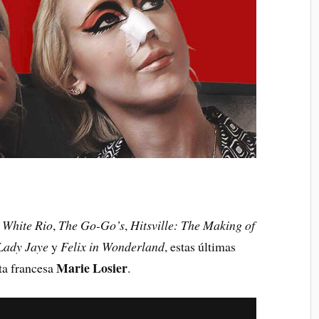
o
White Rio
,
The Go-Go’s
,
Hitsville: The Making of
Lady Jaye
y
Felix in Wonderland
, estas últimas
Marie Losier
ta francesa
.