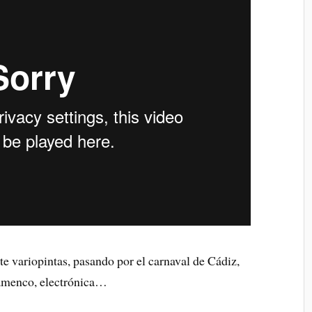
e variopintas, pasando por el carnaval de Cádiz,
flamenco, electrónica…