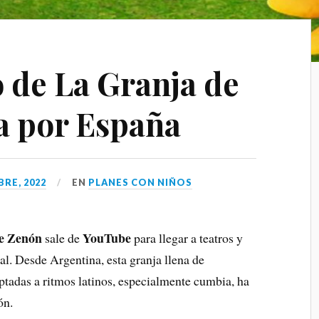
o de La Granja de
a por España
RE, 2022
EN
PLANES CON NIÑOS
e Zenón
YouTube
sale de
para llegar a teatros y
al. Desde Argentina, esta granja llena de
aptadas a ritmos latinos, especialmente cumbia, ha
ón.