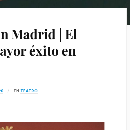
n Madrid | El
ayor éxito en
20
EN
TEATRO