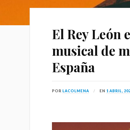
El Rey León e
musical de m
España
POR
LACOLMENA
EN
1 ABRIL, 20