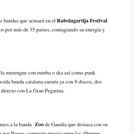
Rabolagartija Festival
as bandas que actuará en el
os por más de 35 países, contagiando su energía y
zcla merengue con rumba o ska así como punk
ocida banda catalana cuenta ya con 8 discos, dos
 directo con La Gran Pegatina.
Zoo
camos a la banda
de Gandía que destaca con su
do por Panxo, comparte puesto entre los álbumes