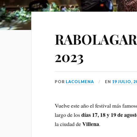
RABOLAGART
2023
POR
LACOLMENA
EN
19 JULIO, 2
Vuelve este año el festival más famo
días 17, 18 y 19 de agos
largo de los
Villena
la ciudad de
.