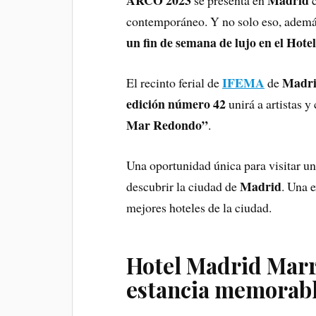
ARCO 2023
Madrid
se presenta en
c
contemporáneo. Y no solo eso, además
un fin de semana de lujo en el Hot
IFEMA
Madr
El recinto ferial de
de
edición número 42
unirá a artistas y
Mar Redondo”
.
Una oportunidad única para visitar un
Madrid
descubrir la ciudad de
. Una 
mejores hoteles de la ciudad.
Hotel Madrid Marr
estancia memorab