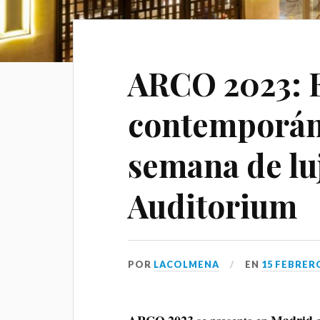
ARCO 2023: E
contemporáne
semana de luj
Auditorium
POR
LACOLMENA
EN
15 FEBRERO